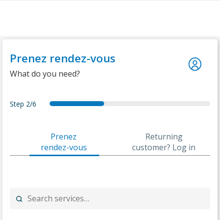
Aller
au
contenu
Prenez rendez-vous
What do you need?
Step
2/6
forecast
services
date
details
summary
thankyou
Prenez
Returning
rendez-vous
customer? Log in