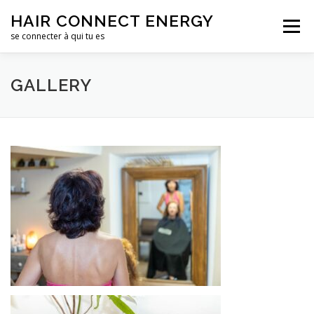
Aller
HAIR CONNECT ENERGY
au
Menu
contenu
se connecter à qui tu es
LE SALON DE COIFFURE
LE CENTRE DE FORMATION
GALLERY
CONTACTS