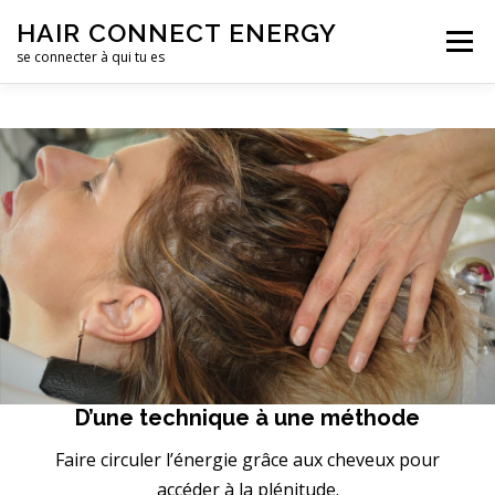
Aller
HAIR CONNECT ENERGY
au
Menu
contenu
se connecter à qui tu es
LE SALON DE COIFFURE
LE CENTRE DE FORMATION
CONTACTS
D’une technique à une méthode
Faire circuler l’énergie grâce aux cheveux pour
accéder à la plénitude.