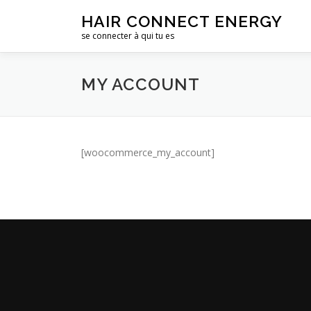
Aller
HAIR CONNECT ENERGY
au
se connecter à qui tu es
contenu
MY ACCOUNT
[woocommerce_my_account]