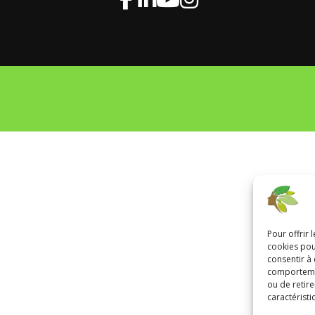
26 HAIR CONNECT ENERGY
–
OnePress
thème par FameThemes. Tradu
Pour offrir 
cookies pou
consentir à
comportement
ou de retire
caractéristi