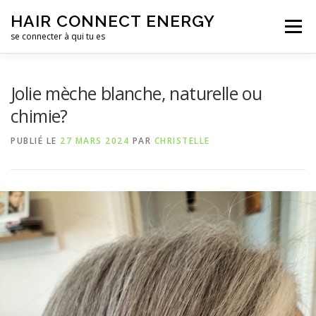
Aller
HAIR CONNECT ENERGY
au
Menu
contenu
se connecter à qui tu es
LE SALON DE COIFFURE
LE CENTRE DE FORMATION
Jolie mèche blanche, naturelle ou
chimie?
CONTACTS
PUBLIÉ LE
27 MARS 2024
PAR
CHRISTELLE