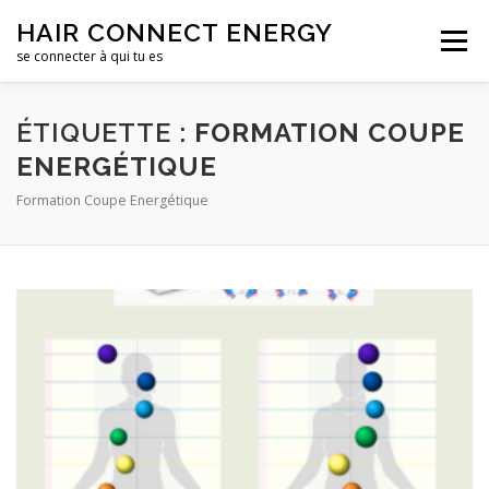
Aller
HAIR CONNECT ENERGY
au
Menu
contenu
se connecter à qui tu es
LE SALON DE COIFFURE
LE CENTRE DE FORMATION
ÉTIQUETTE :
FORMATION COUPE
ENERGÉTIQUE
Formation Coupe Energétique
CONTACTS