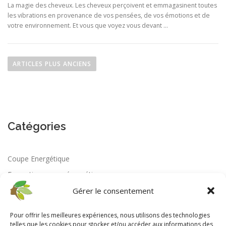
La magie des cheveux. Les cheveux perçoivent et emmagasinent toutes
les vibrations en provenance de vos pensées, de vos émotions et de
votre environnement. Et vous que voyez vous devant …
N
a
ARTICLES PLUS ANCIENS
v
i
g
a
Catégories
t
i
o
Coupe Energétique
n
Formation coupe énergétique
d
Gérer le consentement
e
s
Pour offrir les meilleures expériences, nous utilisons des technologies
a
telles que les cookies pour stocker et/ou accéder aux informations des