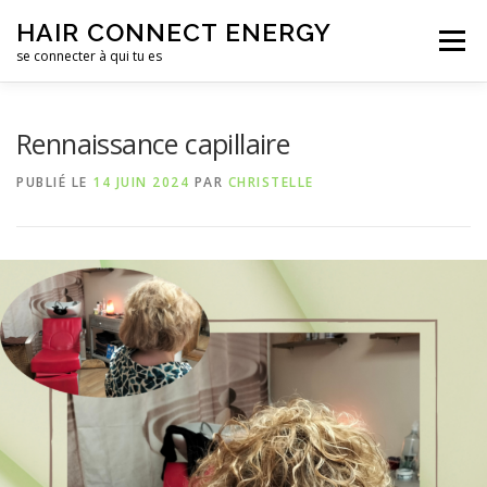
Aller
HAIR CONNECT ENERGY
au
Menu
contenu
se connecter à qui tu es
LE SALON DE COIFFURE
LE CENTRE DE FORMATION
Rennaissance capillaire
PUBLIÉ LE
14 JUIN 2024
PAR
CHRISTELLE
CONTACTS